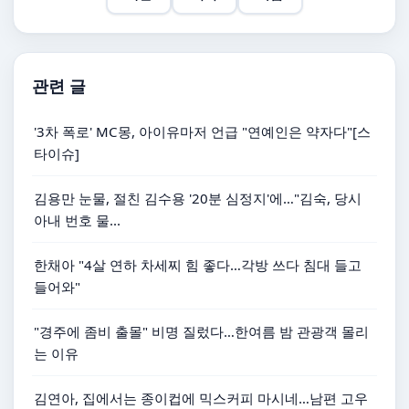
관련 글
'3차 폭로' MC몽, 아이유마저 언급 "연예인은 약자다"[스
타이슈]
김용만 눈물, 절친 김수용 '20분 심정지'에…"김숙, 당시
아내 번호 물...
한채아 "4살 연하 차세찌 힘 좋다…각방 쓰다 침대 들고
들어와"
"경주에 좀비 출몰" 비명 질렀다…한여름 밤 관광객 몰리
는 이유
김연아, 집에서는 종이컵에 믹스커피 마시네…남편 고우