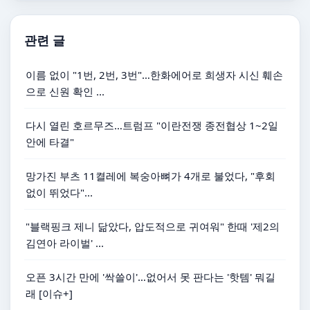
관련 글
이름 없이 "1번, 2번, 3번"…한화에어로 희생자 시신 훼손
으로 신원 확인 ...
다시 열린 호르무즈…트럼프 "이란전쟁 종전협상 1~2일
안에 타결"
망가진 부츠 11켤레에 복숭아뼈가 4개로 불었다, "후회
없이 뛰었다"...
"블랙핑크 제니 닮았다, 압도적으로 귀여워" 한때 '제2의
김연아 라이벌' ...
오픈 3시간 만에 '싹쓸이'…없어서 못 판다는 '핫템' 뭐길
래 [이슈+]