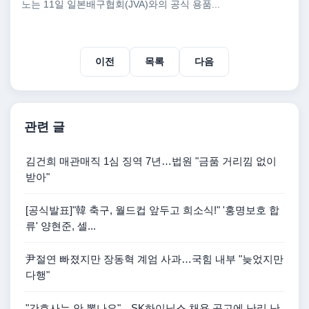
노는 11일 일본배구협회(JVA)와의 공식 용품...
이전
목록
다음
관련 글
김건희 매관매직 1심 징역 7년…법원 "금품 거리낌 없이
받아"
[공식발표]"韓 축구, 월드컵 앞두고 희소식!" '홍명보호 합
류' 양현준, 셀...
尹절연 빠졌지만 장동혁 계엄 사과…국힘 내부 "늦었지만
다행"
"간호사는 안 뽑나요"…SK하이닉스 채용 공고에 난리 난