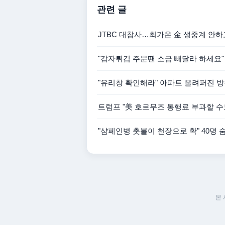
관련 글
JTBC 대참사…최가온 金 생중계 안
"감자튀김 주문땐 소금 빼달라 하세요
"유리창 확인해라" 아파트 울려퍼진 
트럼프 "美 호르무즈 통행료 부과할 수
"샴페인병 촛불이 천장으로 확" 40명
본