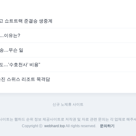
하고 쇼트트랙 준결승 생중계
"…이유는?
방송…무슨 일
도…'수호천사' 비용"
 숨진 스위스 리조트 목격담
신규 노제휴 사이트
 사이트는 웹하드 순위 정보 제공사이트로 저작권 및 자료 관련 문의는 각 업체로 해주세
Copyright ⓒ
webhard.top
All rights reserved.
문의하기