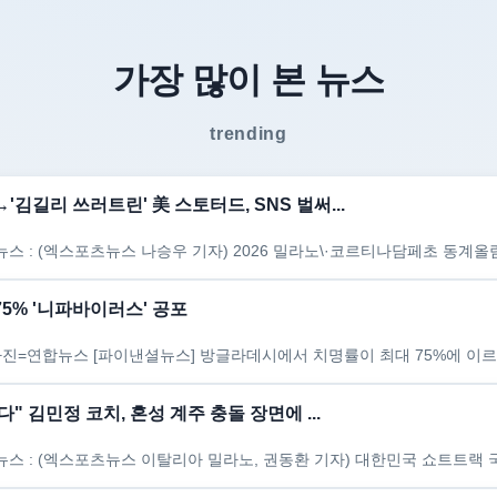
가장 많이 본 뉴스
trending
김길리 쓰러트린' 美 스토터드, SNS 벌써...
5% '니파바이러스' 공포
다" 김민정 코치, 혼성 계주 충돌 장면에 ...