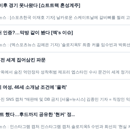
 이후 경기 못나왔다 [쇼트트랙 혼성계주]
 인증?…막방 같이 봤다 [엑's 이슈]
…전 세계 집어삼킨 파문
 여성, 46세 소개남 조건에 '울컥'
트 했다…후드까지 공유한 '현커' 정...