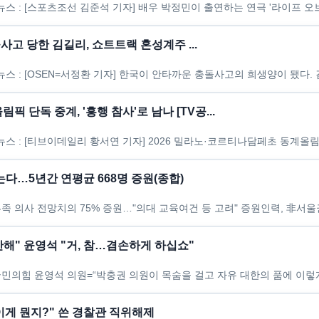
사고 당한 김길리, 쇼트트랙 혼성계주 ...
픽 단독 중계, '흥행 참사'로 남나 [TV공...
뽑는다…5년간 연평균 668명 증원(종합)
해" 윤영석 "거, 참…겸손하게 하십쇼"
이게 뭔지?" 쓴 경찰관 직위해제