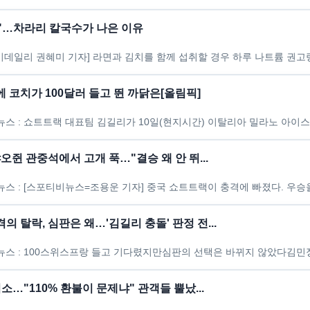
"…차라리 칼국수가 나은 이유
 코치가 100달러 들고 뛴 까닭은[올림픽]
오쥔 관중석에서 고개 푹…"결승 왜 안 뛰...
 탈락, 심판은 왜…'김길리 충돌' 판정 전...
취소…"110% 환불이 문제냐" 관객들 뿔났...