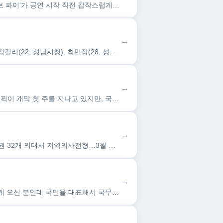
한눈에 보는 오늘 : 연예가 화제 - 뉴스 : [스포츠조선 김준석 기자] 배우 박정민이 출연하는 연극 '라이프 오브 파이'가 공연 시작 직전 갑작스럽게 취소되는 초유의 사태가 발생…
→
한눈에 보는 오늘 : 스포츠 일반 - 뉴스 : [OSEN=서정환 기자] 한국이 안타까운 충돌사고의 희생양이 됐다. 김길리(22, 성남시청), 최민정(28, 성남시청), 신동민(21…
→
한눈에 보는 오늘 : 연예가 화제 - 뉴스 : [티브이데일리 황서연 기자] 2026 밀라노·코르티나담페초 동계올림픽이 개막 첫 주를 지나고 있지만, 국내 분위기는 예년과 사뭇 다르…
→
한눈에 보는 오늘 : 사회 - 뉴스 : 부족 의사 전망치의 75% 증원…"의대 교육여건 등 고려" 증원인력, 非서울권 32개 의대서 지역의사전형…3월 대학별 배정 발표 (서울=연합…
→
한눈에 보는 오늘 : 정치 - 뉴스 : 국민의힘 윤영석 의원=“박충권 의원이 목숨을 걸고 자유 대한의 품에 이렇게 오신 분인데 국민을 대표해서 국무총리께 질문을 하고, 제가 들어보…