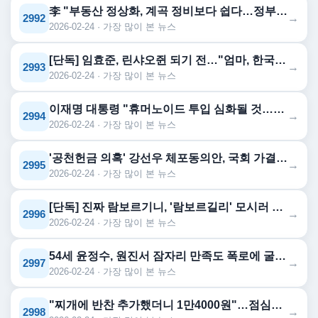
李 "부동산 정상화, 계곡 정비보다 쉽다…정부에 맞서지 말라"
→
2992
2026-02-24 · 가장 많이 본 뉴스
[단독] 임효준, 린샤오쥔 되기 전…"엄마, 한국이 제일 무서워"
→
2993
2026-02-24 · 가장 많이 본 뉴스
이재명 대통령 "휴머노이드 투입 심화될 것…국민기본소득 준비해야"
→
2994
2026-02-24 · 가장 많이 본 뉴스
'공천헌금 의혹' 강선우 체포동의안, 국회 가결…"1억에 정치생명 걸 가치 ...
→
2995
2026-02-24 · 가장 많이 본 뉴스
[단독] 진짜 람보르기니, '람보르길리' 모시러 인천공항 뜬다
→
2996
2026-02-24 · 가장 많이 본 뉴스
54세 윤정수, 원진서 잠자리 만족도 폭로에 굴욕 "부족했니?" ('조선...
→
2997
2026-02-24 · 가장 많이 본 뉴스
"찌개에 반찬 추가했더니 1만4000원"…점심값 계산법 달라졌다
→
2998