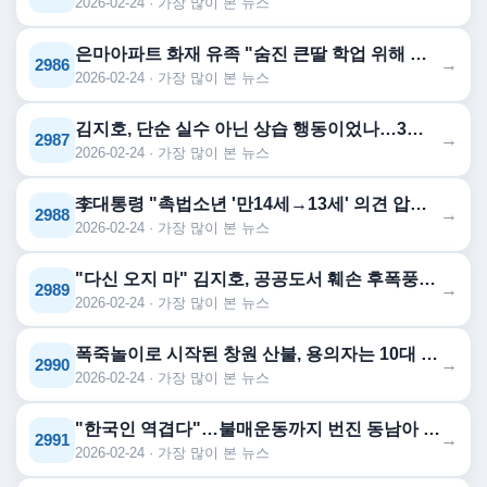
2026-02-24 · 가장 많이 본 뉴스
은마아파트 화재 유족 "숨진 큰딸 학업 위해 닷새 전 이사 왔는데"
→
2986
2026-02-24 · 가장 많이 본 뉴스
김지호, 단순 실수 아닌 상습 행동이었나…3년 전에도 도서관 책에 '볼...
→
2987
2026-02-24 · 가장 많이 본 뉴스
李대통령 "촉법소년 '만14세→13세' 의견 압도적…두 달 뒤 결론"
→
2988
2026-02-24 · 가장 많이 본 뉴스
"다신 오지 마" 김지호, 공공도서 훼손 후폭풍…결국 터진 '설거지' 인...
→
2989
2026-02-24 · 가장 많이 본 뉴스
폭죽놀이로 시작된 창원 산불, 용의자는 10대 촉법소년들…형사책임 묻...
→
2990
2026-02-24 · 가장 많이 본 뉴스
"한국인 역겹다"…불매운동까지 번진 동남아 '반한 연대', 무슨 일?
→
2991
2026-02-24 · 가장 많이 본 뉴스