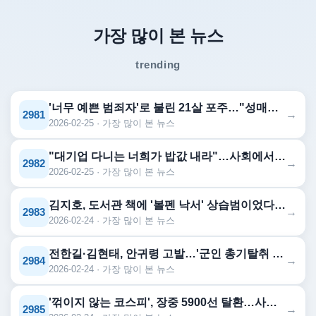
가장 많이 본 뉴스
trending
'너무 예쁜 범죄자'로 불린 21살 포주…"성매매 광고사진은 내 것으로 해"
→
2981
2026-02-25 · 가장 많이 본 뉴스
"대기업 다니는 너희가 밥값 내라"…사회에서 위축되는 중소기업인들 [수민...
→
2982
2026-02-25 · 가장 많이 본 뉴스
김지호, 도서관 책에 '볼펜 낙서' 상습범이었다…"습관 탓" 사과에도 '...
→
2983
2026-02-24 · 가장 많이 본 뉴스
전한길·김현태, 안귀령 고발…'군인 총기탈취 시도' 주장
→
2984
2026-02-24 · 가장 많이 본 뉴스
'꺾이지 않는 코스피', 장중 5900선 탈환…사상 첫 '100만닉스' 달성 [투자...
→
2985