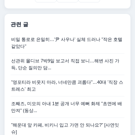
관련 글
비밀 통로로 은밀히…'尹 사우나' 실체 드러나 "작은 호텔
같았다"
선관위 몰디브 7박9일 보고서 직접 보니…해변 사진 가
득, 단순 질의만 담...
"영포티라 비웃지 마라, 너네만큼 괴롭다"…40대 '직장 스
트레스' 최고
조째즈, 미모의 아내 1분 공개 너무 예뻐 화제 "초면에 배
만져" (동상...
"해운대 앞 카페, 비키니 입고 가면 안 되나요?" [사연잇
슈]