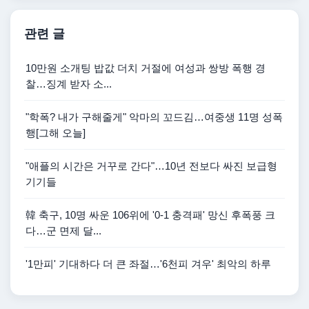
관련 글
10만원 소개팅 밥값 더치 거절에 여성과 쌍방 폭행 경
찰…징계 받자 소...
"학폭? 내가 구해줄게" 악마의 꼬드김…여중생 11명 성폭
행[그해 오늘]
"애플의 시간은 거꾸로 간다"…10년 전보다 싸진 보급형
기기들
韓 축구, 10명 싸운 106위에 '0-1 충격패' 망신 후폭풍 크
다…군 면제 달...
'1만피' 기대하다 더 큰 좌절…'6천피 겨우' 최악의 하루