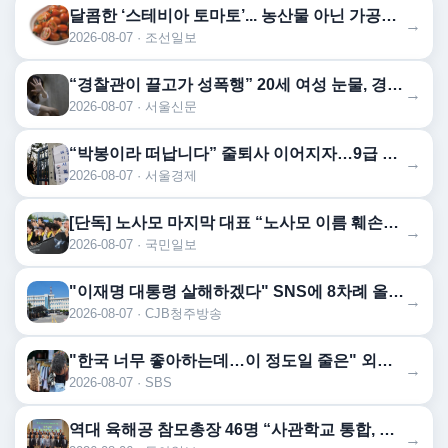
달콤한 ‘스테비아 토마토’... 농산물 아닌 가공식품이었다
→
2026-08-07 · 조선일보
“경찰관이 끌고가 성폭행” 20세 여성 눈물, 경찰서 직원 78명 전원 직무정지… 파키스탄 역대급 사건 [월드픽]
→
2026-08-07 · 서울신문
“박봉이라 떠납니다” 줄퇴사 이어지자…9급 공무원 월급 300만원 시대 열린다
→
2026-08-07 · 서울경제
[단독] 노사모 마지막 대표 “노사모 이름 훼손말라”…정청래에 경고장
→
2026-08-07 · 국민일보
"이재명 대통령 살해하겠다" SNS에 8차례 올린 30대 회사원, 검찰 송치
→
2026-08-07 · CJB청주방송
"한국 너무 좋아하는데…이 정도일 줄은" 외국인도 깜짝
→
2026-08-07 · SBS
역대 육해공 참모총장 46명 “사관학교 통합, 진단과 처방 어긋나”
→