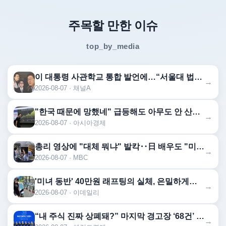
주목할 만한 이슈
top_by_media
이 대통령 사관학교 통합 발언에…“서울대 법대·충암고도 없애나”
→
2026-08-07 · 채널A
"한국 때문에 망했네" 급등해도 아무도 안 산다…코스피 따라 출렁이는 日증시
→
2026-08-07 · 아시아경제
총리 영상에 "대체 뭐냐" 발칵‥日 배우도 "미친 짓"
→
2026-08-07 · MBC
'미녀 동반' 40만원 래프팅의 실체, 은밀하게…[중국나라]
→
2026-08-07 · 이데일리
“내 주식 진짜 상폐돼?” 마지막 경고장 ‘68건’ 무더기 속출…주주들도 조마조마 [투자360]
→