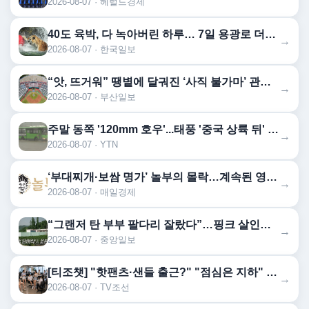
2026-08-07 · 헤럴드경제
40도 육박, 다 녹아버린 하루… 7일 용광로 더위 절정 찍는다
→
2026-08-07 · 한국일보
“앗, 뜨거워” 땡볕에 달궈진 ‘사직 불가마’ 관중석 무려 70도
→
2026-08-07 · 부산일보
주말 동쪽 '120mm 호우'...태풍 '중국 상륙 뒤' 변수
→
2026-08-07 · YTN
‘부대찌개·보쌈 명가’ 놀부의 몰락…계속된 영업적자에 기업회생 신청
→
2026-08-07 · 매일경제
“그랜저 탄 부부 팔다리 잘랐다”…핑크 살인공장 충격 실체
→
2026-08-07 · 중앙일보
[티조챗] "핫팬츠·샌들 출근?" "점심은 지하" "재택을 허하라!"…폭염이 바꾼 직장인 문화
→
2026-08-07 · TV조선