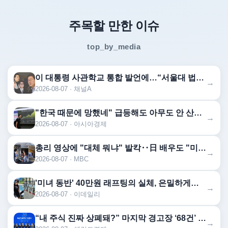
주목할 만한 이슈
top_by_media
이 대통령 사관학교 통합 발언에…“서울대 법대·충암고도 없애나”
→
2026-08-07 · 채널A
"한국 때문에 망했네" 급등해도 아무도 안 산다…코스피 따라 출렁이는 日증시
→
2026-08-07 · 아시아경제
총리 영상에 "대체 뭐냐" 발칵‥日 배우도 "미친 짓"
→
2026-08-07 · MBC
'미녀 동반' 40만원 래프팅의 실체, 은밀하게…[중국나라]
→
2026-08-07 · 이데일리
“내 주식 진짜 상폐돼?” 마지막 경고장 ‘68건’ 무더기 속출…주주들도 조마조마 [투자360]
→