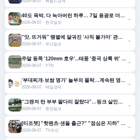
2026-08-07 · 헤럴드경제
40도 육박, 다 녹아버린 하루… 7일 용광로 더위 절정 찍는다
→
2026-08-07 · 한국일보
“앗, 뜨거워” 땡볕에 달궈진 ‘사직 불가마’ 관중석 무려 70도
→
2026-08-07 · 부산일보
주말 동쪽 '120mm 호우'...태풍 '중국 상륙 뒤' 변수
→
2026-08-07 · YTN
‘부대찌개·보쌈 명가’ 놀부의 몰락…계속된 영업적자에 기업회생 신청
→
2026-08-07 · 매일경제
“그랜저 탄 부부 팔다리 잘랐다”…핑크 살인공장 충격 실체
→
2026-08-07 · 중앙일보
[티조챗] "핫팬츠·샌들 출근?" "점심은 지하" "재택을 허하라!"…폭염이 바꾼 직장인 문화
→
2026-08-07 · TV조선