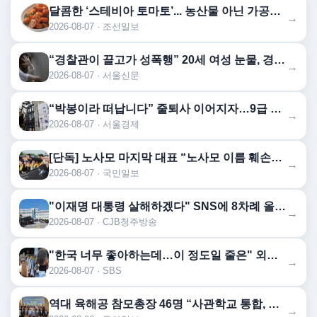
달콤한 ‘스테비아 토마토’... 농산물 아닌 가공식품이었다
→
2026-08-07 · 조선일보
“경찰관이 끌고가 성폭행” 20세 여성 눈물, 경찰서 직원 78명 전원 직무정지… 파키스탄 역대급 사건 [월드픽]
→
2026-08-07 · 서울신문
“박봉이라 떠납니다” 줄퇴사 이어지자…9급 공무원 월급 300만원 시대 열린다
→
2026-08-07 · 서울경제
[단독] 노사모 마지막 대표 “노사모 이름 훼손말라”…정청래에 경고장
→
2026-08-07 · 국민일보
"이재명 대통령 살해하겠다" SNS에 8차례 올린 30대 회사원, 검찰 송치
→
2026-08-07 · CJB청주방송
"한국 너무 좋아하는데…이 정도일 줄은" 외국인도 깜짝
→
2026-08-07 · SBS
역대 육해공 참모총장 46명 “사관학교 통합, 진단과 처방 어긋나”
→