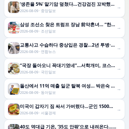
‘생존율 5%’ 말기암 덮쳤다…건강검진 꼬박했던 의사의 실 …
→
2026-08-09 · 중앙일보
삼성 조선소 찾은 트럼프 장남 前약혼녀… “한국 장인 정신 상징” 극찬
→
2026-08-09 · 조선일보
교통사고 수습하다 중상입은 경찰…2년 투병·우울증 끝 숨져
→
2026-08-09 · 연합뉴스
“국장 돌아오니 꼭대기였네”…서학개미, 코스피 꺾이자 다시 ‘미장’으로
→
2026-08-09 · 국민일보
돌산에서 11억 매출 일군 탈북 여성… 박은숙 해오름푸드 대표의 인생 [주성하의 북에서 온 이웃]
→
2026-08-09 · 동아일보
미국이 갑자기 짐 싸서 가버렸다…군인 1500명 출동시킨 멕시코서 무슨 일이?
→
2026-08-09 · 서울경제
40도 역대급 기온, ‘35도 안팎’으로 내려온다…폭염 특보는 계속