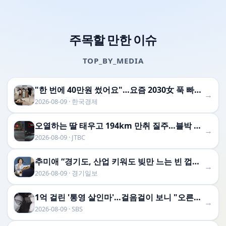
주목할 만한 이슈
TOP_BY_MEDIA
"한 번에 40만원 썼어요"…요즘 2030女 푹 빠진 취미 [박수림의 요즘 여기]
→
2026-08-09 · 한국경제
오열하는 딸 태우고 194km 만취 질주…블박 속 그날의 참상
→
2026-08-09 · JTBC
추미애 “경기도, 산업 키워도 빚만 느는 빈 껍데기 부자...지방재정 틀 바꿔야”
→
2026-08-09 · 경기일보
1억 걸린 '통영 살인마'…걸음걸이 보니 "오른쪽 평발"
→
2026-08-09 · SBS