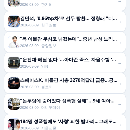
→
2026-08-09 · 한겨레
김민석, '0.86%p차'로 선두 탈환... 정청래 "더 질 줄 알았는데 다행"
→
2026-08-09 · 한국일보
“목 이물감 무심코 넘겼는데”…중년 남성 노리는 ‘침묵의 암’ [Health&]
→
2026-08-09 · 중앙일보
"운전대·페달 없다"...아마존 죽스, 자율주행 '로보택시' 첫 상용화 승인
→
2026-08-09 · YTN
스페이스X, 이틀간 시총 3270억달러 급증…공모가 회복 눈앞
→
2026-08-09 · 블로터
"논두렁에 숨어있다 성폭행 살해"...9세 여아→71세 할 …
→
2026-08-09 · 머니투데이
184명 성폭행에도 ‘사형’ 피한 발바리…그래도 “내 딸은 소중해”[듣는 그날의 사건현장]
→
2026-08-09 · 서울신문