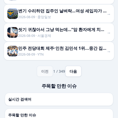
변기 수리하던 집주인 날벼락…여성 세입자가 흉기로 찔렀다
→
2026-08-09 · 중앙일보
씻기 귀찮아서 그냥 먹는데…“암 환자에게 치명적” 전문의 경고 나왔다 [헬시타임]
→
2026-08-09 · 서울경제
민주 전당대회 제주·인천 김민석 1위...중간 집계도 역전
→
2026-08-09 · YTN
이전
1 / 349
다음
주목할 만한 이슈
실시간 검색어
주목할 만한 이슈