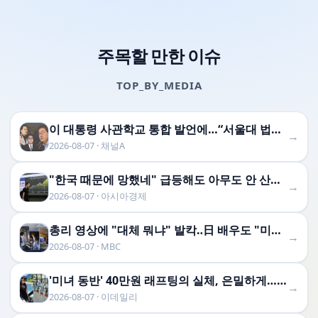
주목할 만한 이슈
TOP_BY_MEDIA
이 대통령 사관학교 통합 발언에…“서울대 법대·충암고도 없애나”
→
2026-08-07 · 채널A
"한국 때문에 망했네" 급등해도 아무도 안 산다…코스피 따라 출렁이는 日증시
→
2026-08-07 · 아시아경제
총리 영상에 "대체 뭐냐" 발칵‥日 배우도 "미친 짓"
→
2026-08-07 · MBC
'미녀 동반' 40만원 래프팅의 실체, 은밀하게…[중국나라]
→
2026-08-07 · 이데일리