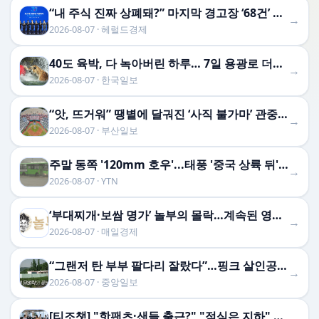
“내 주식 진짜 상폐돼?” 마지막 경고장 ‘68건’ 무더기 속출…주주들도 조마조마 [투자360]
→
2026-08-07 · 헤럴드경제
40도 육박, 다 녹아버린 하루… 7일 용광로 더위 절정 찍는다
→
2026-08-07 · 한국일보
“앗, 뜨거워” 땡볕에 달궈진 ‘사직 불가마’ 관중석 무려 70도
→
2026-08-07 · 부산일보
주말 동쪽 '120mm 호우'...태풍 '중국 상륙 뒤' 변수
→
2026-08-07 · YTN
‘부대찌개·보쌈 명가’ 놀부의 몰락…계속된 영업적자에 기업회생 신청
→
2026-08-07 · 매일경제
“그랜저 탄 부부 팔다리 잘랐다”…핑크 살인공장 충격 실체
→
2026-08-07 · 중앙일보
[티조챗] "핫팬츠·샌들 출근?" "점심은 지하" "재택을 허하라!"…폭염이 바꾼 직장인 문화