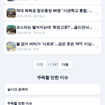
역대 육해공 참모총장 46명 “사관학교 통합, 진단과 처방 어긋나”
→
2026-08-06 · 동아일보
코스피는 떨어지는데 '희망고문?'…골드만삭스 “1만2000 간다” 근거는?
→
2026-08-06 · 전자신문
불 없이 버터가 '사르르'...검은 옷은 10℃ 이상 '후끈'
→
2026-08-06 · YTN
이전
1 / 347
다음
주목할 만한 이슈
실시간 검색어
주목할 만한 이슈