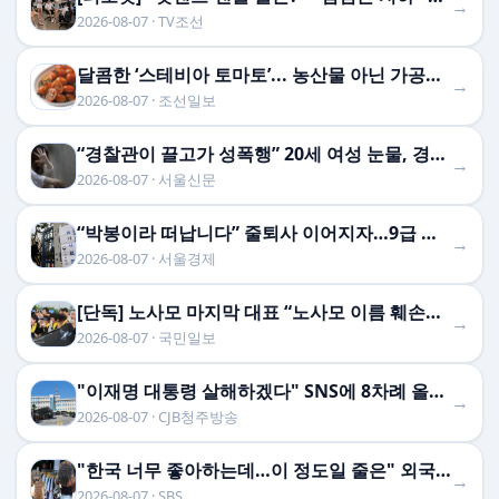
→
2026-08-07 · TV조선
달콤한 ‘스테비아 토마토’... 농산물 아닌 가공식품이었다
→
2026-08-07 · 조선일보
“경찰관이 끌고가 성폭행” 20세 여성 눈물, 경찰서 직원 78명 전원 직무정지… 파키스탄 역대급 사건 [월드픽]
→
2026-08-07 · 서울신문
“박봉이라 떠납니다” 줄퇴사 이어지자…9급 공무원 월급 300만원 시대 열린다
→
2026-08-07 · 서울경제
[단독] 노사모 마지막 대표 “노사모 이름 훼손말라”…정청래에 경고장
→
2026-08-07 · 국민일보
"이재명 대통령 살해하겠다" SNS에 8차례 올린 30대 회사원, 검찰 송치
→
2026-08-07 · CJB청주방송
"한국 너무 좋아하는데…이 정도일 줄은" 외국인도 깜짝
→
2026-08-07 · SBS