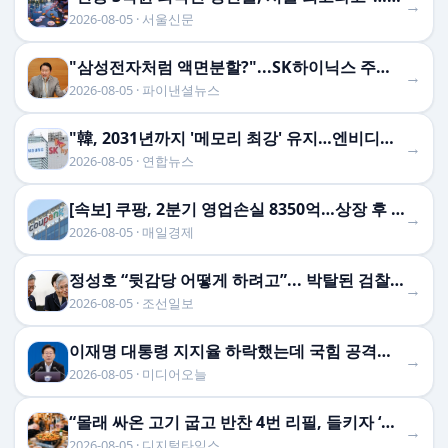
→
2026-08-05 · 서울신문
"삼성전자처럼 액면분할?"...SK하이닉스 주주들 밤잠 설치게 한 소문의 정체
→
2026-08-05 · 파이낸셜뉴스
"韓, 2031년까지 '메모리 최강' 유지…엔비디아, HB …
→
2026-08-05 · 연합뉴스
[속보] 쿠팡, 2분기 영업손실 8350억…상장 후 최대 분기 적자
→
2026-08-05 · 매일경제
정성호 “뒷감당 어떻게 하려고”... 박탈된 검찰 수사권에 우려
→
2026-08-05 · 조선일보
이재명 대통령 지지율 하락했는데 국힘 공격한 조선일보
→
2026-08-05 · 미디어오늘
“몰래 싸온 고기 굽고 반찬 4번 리필, 들키자 ‘보복 리뷰’”…고깃집 사장의 눈물
→
2026-08-05 · 디지털타임스