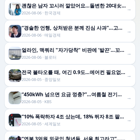
괜찮은 남자 꼬시러 깔았어요…돌변한 20대女, 알고 보니 [매칭의 기술(上)]
→
2026-08-06 · 한국경제
“경솔한 언행, 상처받은 분께 진심 사과”…고개 숙인 신동엽, 무슨일이
→
2026-08-06 · 매일경제
얼라인, 맥쿼리 "자가당착" 비판에 '발끈'…꼬리 무는 반박전
→
2026-08-06 · 블로터
전국 불타오를 때, 여긴 0.9도…에어컨 필요없는 韓 이색 피서지
→
2026-08-05 · 중앙일보
“450kWh 넘으면 요금 껑충?”…여름철 전기요금 아끼는 법 [이슈픽]
→
2026-08-05 · KBS
“10% 폭락하자 4조 샀는데, 18% 뛰자 8조 팔았다”…개미들 왜 이러나 [숫자 뒤의 진실]
→
2026-08-05 · 세계일보
“연봉 3억원 외국인 청년들, 서울 최고라고”…사상 첫 기록 나온 이유