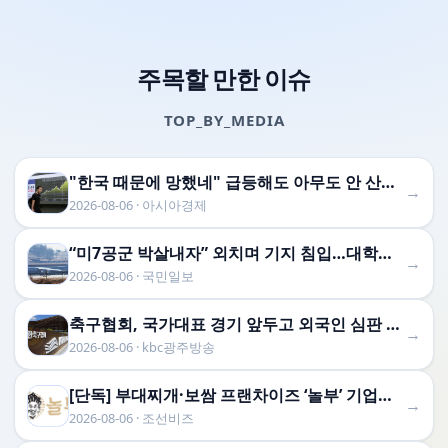
주목할 만한 이슈
TOP_BY_MEDIA
"한국 때문에 망했네" 급등해도 아무도 안 산다…코스피 따라 출렁이는 日증시
→
2026-08-06 · 아시아경제
“미7공군 박살내자” 외치며 기지 침입…대학생진보연합 3명 구속
→
2026-08-06 · 국민일보
축구협회, 국가대표 경기 앞두고 외국인 심판 성접대 '파문'
→
2026-08-06 · kbc광주방송
[단독] 부대찌개·보쌈 프랜차이즈 ‘놀부’ 기업회생 신청
→
2026-08-06 · 조선비즈