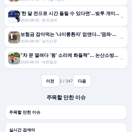
'한 달 전으로 시간 돌릴 수 있다면'…빚투 개미들 '피눈 …
→
2026-08-05 · 한국경제
보험금 잡아먹는 ‘나이롱환자’ 없앤다…‘염좌·타박’ 장기치료는 심사받아야
→
2026-08-05 · 농민신문
"차 문 열려다 '윙' 소리에 화들짝"… 논산소방서, 성동면서 차량 말벌집 제거
→
2026-08-05 · 대전일보
이전
2 / 347
다음
주목할 만한 이슈
주목할 만한 이슈
실시간 검색어