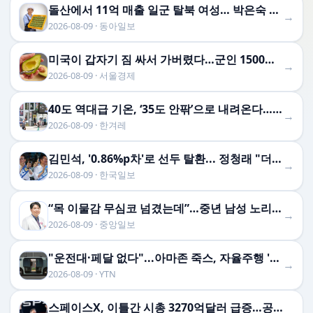
돌산에서 11억 매출 일군 탈북 여성… 박은숙 해오름푸드 대표의 인생 [주성하의 북에서 온 이웃]
→
2026-08-09 · 동아일보
미국이 갑자기 짐 싸서 가버렸다…군인 1500명 출동시킨 멕시코서 무슨 일이?
→
2026-08-09 · 서울경제
40도 역대급 기온, ‘35도 안팎’으로 내려온다…폭염 특보는 계속
→
2026-08-09 · 한겨레
김민석, '0.86%p차'로 선두 탈환... 정청래 "더 질 줄 알았는데 다행"
→
2026-08-09 · 한국일보
“목 이물감 무심코 넘겼는데”…중년 남성 노리는 ‘침묵의 암’ [Health&]
→
2026-08-09 · 중앙일보
"운전대·페달 없다"...아마존 죽스, 자율주행 '로보택시' 첫 상용화 승인
→
2026-08-09 · YTN
스페이스X, 이틀간 시총 3270억달러 급증…공모가 회복 눈앞