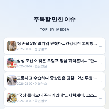
주목할 만한 이슈
TOP_BY_MEDIA
‘생존율 5%’ 말기암 덮쳤다…건강검진 꼬박했던 의사의 실 …
→
2026-08-09 · 중앙일보
삼성 조선소 찾은 트럼프 장남 前약혼녀… “한국 장인 정신 상징” 극찬
→
2026-08-09 · 조선일보
교통사고 수습하다 중상입은 경찰…2년 투병·우울증 끝 숨져
→
2026-08-09 · 연합뉴스
“국장 돌아오니 꼭대기였네”…서학개미, 코스피 꺾이자 다시 ‘미장’으로
→
2026-08-09 · 국민일보