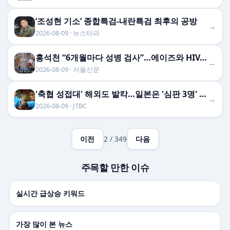
‘조성현 기소’ 종합특검-내란특검 최후의 공방
→
2026-08-09 · 뉴스타파
홍석천 “6개월마다 성병 검사”…에이즈와 HIV, 뭐가 다를까
→
2026-08-09 · 서울신문
'축협 성접대' 해외도 발칵…일본은 '심판 3명' 실명 공개
→
2026-08-09 · JTBC
이전
2 / 349
다음
주목할 만한 이슈
실시간 급상승 키워드
가장 많이 본 뉴스