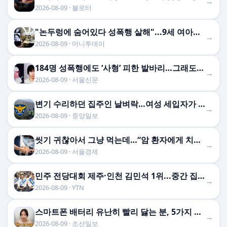
→
2026-08-09 · 블로터
"논두렁에 숨어있다 성폭행 살해"...9세 여아→71세 할 …
→
2026-08-09 · 머니투데이
184명 성폭행에도 ‘사형’ 피한 발바리…그래도 “내 딸은 소중해”[듣는 그날의 사건현장]
→
2026-08-09 · 서울신문
변기 수리하던 집주인 날벼락…여성 세입자가 흉기로 찔렀다
→
2026-08-09 · 중앙일보
씻기 귀찮아서 그냥 먹는데…“암 환자에게 치명적” 전문의 경고 나왔다 [헬시타임]
→
2026-08-09 · 서울경제
민주 전당대회 제주·인천 김민석 1위...중간 집계도 역전
→
2026-08-09 · YTN
스마트폰 배터리 유난히 빨리 닳는 분, 5가지 해결 방법
→
2026-08-09 · 조선일보