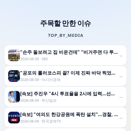
주목할 만한 이슈
TOP_BY_MEDIA
"손주 돌보려고 집 비운건데" "비거주면 다 투기냐!" 정부 세제개편안 민원 폭주…'국민 의견' 2천 건 쏟아졌다 [자막뉴스]
→
2026-08-09 · SBS
"공포의 롤러코스피 끝? 이제 진짜 바닥 찍었나"…외신이 주목한 '반전 신호'
→
2026-08-09 · 아시아경제
[속보] 주진우 "4시 투표율을 2시에 입력…선관위는 타임 …
→
2026-08-09 · 부산일보
[속보] "여의도 한강공원에 폭탄 설치"…경찰, 협박글 작성자 추적
→
2026-08-09 · 한국경제TV