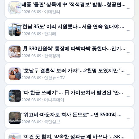
태풍 '돌핀' 상륙에 中 '적색경보' 발령…항공편 1300편 취소
→
2026-08-09 · 이데일리
‘한낮 35도’ 이리 시원했나…서울 연속 열대야 17일 만에 끝
→
2026-08-09 · 한겨레
'月 330만원씩' 통장에 따박따박 꽂힌다…인기 폭발한 연금
→
2026-08-09 · 한국경제
"호날두 결혼식 보러 가자"…2천명 모였지만 '엉뚱한 커플' 등장
→
2026-08-09 · 연합뉴스TV
"다 한글 쓰레기"… 日 가미코치서 발견된 '안산 종량제봉투'
→
2026-08-09 · 머니투데이
“위고비·마운자로 회사 돈으로”…연 3500억 쓴다는 ‘이곳’
→
2026-08-09 · 국민일보
"이건 못 참지, 약속한 성과급 왜 바꾸나"…SK하이닉스 직원 3500명 '우르르'