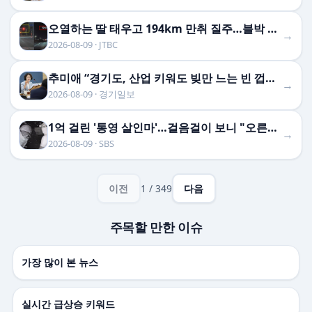
오열하는 딸 태우고 194km 만취 질주…블박 속 그날의 참상
→
2026-08-09 · JTBC
추미애 “경기도, 산업 키워도 빚만 느는 빈 껍데기 부자...지방재정 틀 바꿔야”
→
2026-08-09 · 경기일보
1억 걸린 '통영 살인마'…걸음걸이 보니 "오른쪽 평발"
→
2026-08-09 · SBS
이전
1 / 349
다음
주목할 만한 이슈
가장 많이 본 뉴스
실시간 급상승 키워드