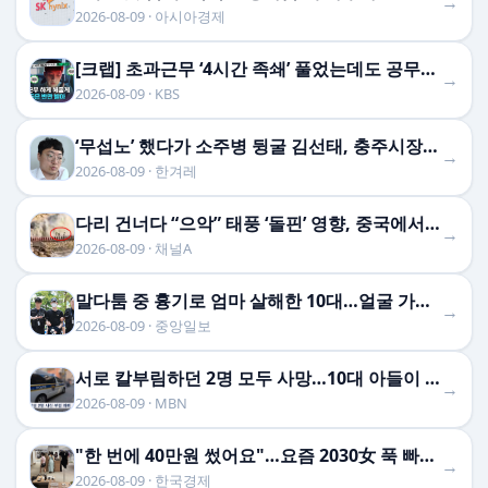
→
2026-08-09 · 아시아경제
[크랩] 초과근무 ‘4시간 족쇄’ 풀었는데도 공무원들이 반발하는 이유
→
2026-08-09 · KBS
‘무섭노’ 했다가 소주병 뒹굴 김선태, 충주시장 “돌아올 생각 있나?”
→
2026-08-09 · 한겨레
다리 건너다 “으악” 태풍 ‘돌핀’ 영향, 중국에서도…높은 파도에 휩쓸려 9세 아이 실종 [현장영상]
→
2026-08-09 · 채널A
말다툼 중 흉기로 엄마 살해한 10대…얼굴 가린 채 ‘묵묵부답’
→
2026-08-09 · 중앙일보
서로 칼부림하던 2명 모두 사망…10대 아들이 흉기로 어머니 살해
→
2026-08-09 · MBN
"한 번에 40만원 썼어요"…요즘 2030女 푹 빠진 취미 [박수림의 요즘 여기]
→
2026-08-09 · 한국경제