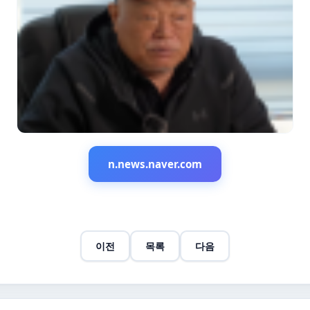
n.news.naver.com
이전
목록
다음