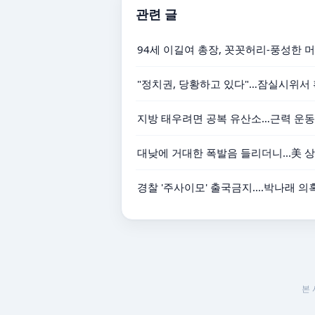
관련 글
94세 이길여 총장, 꼿꼿허리-풍성한 
"정치권, 당황하고 있다"…잠실시위서 확
지방 태우려면 공복 유산소…근력 운동
대낮에 거대한 폭발음 들리더니...美 상
경찰 '주사이모' 출국금지....박나래 
본