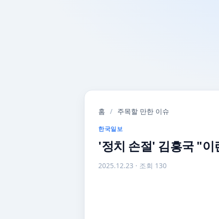
홈
/
주목할 만한 이슈
한국일보
'정치 손절' 김흥국 "이
2025.12.23
· 조회 130