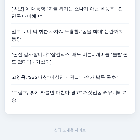
[속보] 이 대통령 "지금 위기는 소나기 아닌 폭풍우…긴
안목 대비해야"
알고 보니 약 취한 사자?…노홍철, ‘동물 학대’ 논란까지
등장
“본전 감사합니다” ‘삼전닉스’ 매도 버튼…개미들 “물탈 돈
도 없다” [내가샀다]
고영욱, 'SBS 대상' 이상민 저격…"다수가 납득 못 해"
“트럼프, 李에 까불면 다친다 경고” 거짓선동 커뮤니티 기
승
신규 노제휴 사이트