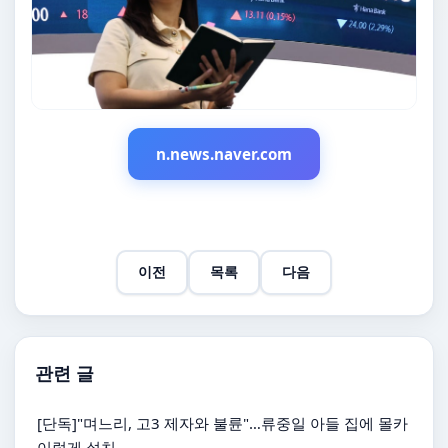
n.news.naver.com
이전
목록
다음
관련 글
[단독]"며느리, 고3 제자와 불륜"…류중일 아들 집에 몰카
이렇게 설치