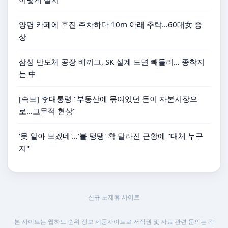
양평 카페에 후진 주차하다 10m 아래 추락…60대女 중
상
삼성 반도체 공장 베끼고, SK 설계 도면 빼돌려… 종착지
는 中
[속보] 李대통령 "부동산에 묶여있던 돈이 자본시장으
로…고무적 현상"
'못 알아 보겠네'…'볼 탱탱' 확 달라진 근황에 "대체 누구
지"
신규 노제휴 사이트
본 사이트는 웹하드 순위 정보 제공사이트로 저작권 및 자료 관련 문의는 각