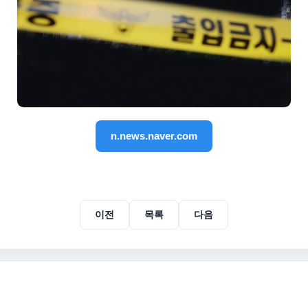
n.news.naver.com
이전
목록
다음