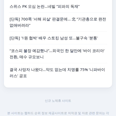
스위스 PK 오심 논란…네빌 “피파의 독재”
[단독] 700쪽 ‘서해 피살’ 판결문에... 北 “기관총으로 완전
없애버려라”
[단독] '1원 협박' 배우 스토킹 남성 또…불구속 '분통'
“코스피 불장 예감했나”…외국인 한 달만에 ‘바이 코리아’
전환, 매수 규모보니
결국 사망자 나왔다…약도 없는데 치명률 75% ‘니파바이
러스’ 공포
신규 노제휴 사이트
본 사이트는 웹하드 순위 정보 제공사이트로 저작권 및 자료 관련 문의는 각