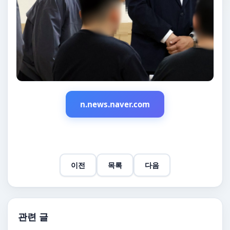
n.news.naver.com
이전
목록
다음
관련 글