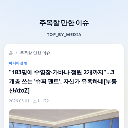
주목할 만한 이슈
TOP_BY_MEDIA
홈
/
주목할 만한 이슈
아시아경제
"183평에 수영장·카바나·정원 2개까지"…3
개층 쓰는 '슈퍼 펜트', 자산가 유혹하네[부동
산AtoZ]
2026.06.01
· 조회 172