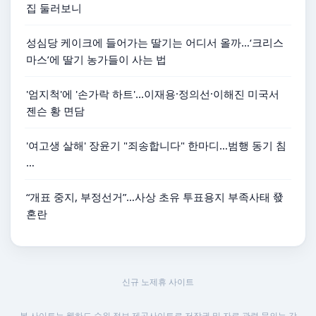
집 둘러보니
성심당 케이크에 들어가는 딸기는 어디서 올까…‘크리스
마스’에 딸기 농가들이 사는 법
'엄지척'에 '손가락 하트'...이재용·정의선·이해진 미국서
젠슨 황 면담
'여고생 살해' 장윤기 "죄송합니다" 한마디…범행 동기 침
…
“개표 중지, 부정선거”…사상 초유 투표용지 부족사태 發
혼란
신규 노제휴 사이트
본 사이트는 웹하드 순위 정보 제공사이트로 저작권 및 자료 관련 문의는 각