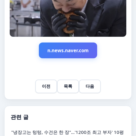
n.news.naver.com
이전
목록
다음
관련 글
"냉장고는 텅텅, 수건은 한 장"…'1200조 최고 부자' 10평