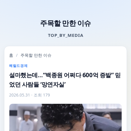
주목할 만한 이슈
TOP_BY_MEDIA
홈
/
주목할 만한 이슈
헤럴드경제
설마했는데…“백종원 어쩌다 600억 증발” 믿
었던 사람들 ‘망연자실’
2026.05.31
· 조회 179