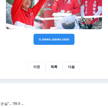
n.news.naver.com
이전
목록
다음
실”…‘99.9 …