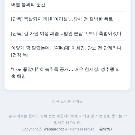
버블 붕괴의 순간
[단독] 묵살되자 꺼낸 '아리셀'…참사 전 절박한 폭로
[단독] 길 가던 여성 피습…범인 붙잡고 보니 촉법이었다
이렇게 깡 말랐는데…'40kg대' 이희진, 당뇨 전 단계라니
[건강!톡]
“나도 좋았다” 女 녹취록 공개… 배우 한지상, 성추행 의
혹 해명
신규 노제휴 사이트
본 사이트는 웹하드 순위 정보 제공사이트로 저작권 및 자료 관련 문의는 각
업체로 해주세요.
Copyright ⓒ
webhard.top
All rights reserved.
문의하기