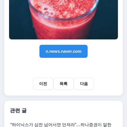
n.news.naver.com
이전
목록
다음
관련 글
“하이닉스가 삼전 넘어서면 던져라”…하나증권이 말한