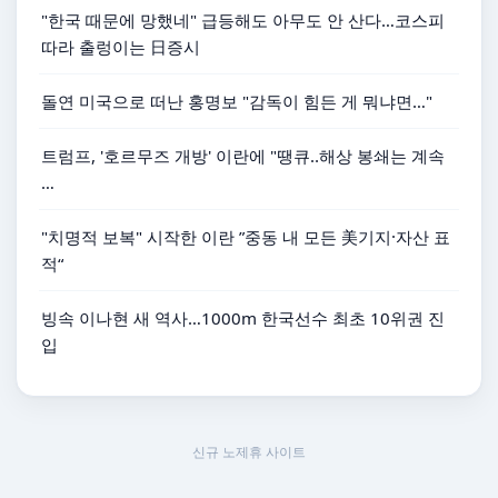
"한국 때문에 망했네" 급등해도 아무도 안 산다…코스피
따라 출렁이는 日증시
돌연 미국으로 떠난 홍명보 "감독이 힘든 게 뭐냐면…"
트럼프, '호르무즈 개방' 이란에 "땡큐‥해상 봉쇄는 계속
…
"치명적 보복" 시작한 이란 ”중동 내 모든 美기지·자산 표
적“
빙속 이나현 새 역사…1000m 한국선수 최초 10위권 진
입
신규 노제휴 사이트