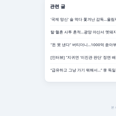
관련 글
'국제 망신' 술 먹다 쫓겨난 감독…올림
털·혈흔 사투 흔적…광양 야산서 멧돼지
"돈 못 낸다" 버티더니…1000억 쏟아부
[인터뷰] "지귀연 '이진관 판단' 정면 
“급유하고 그냥 가기 뭐해서...” 李 독
본