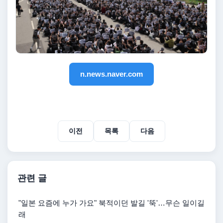
n.news.naver.com
이전
목록
다음
관련 글
"일본 요즘에 누가 가요" 북적이던 발길 '뚝'…무슨 일이길
래