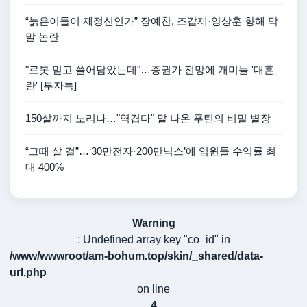
“늙은이들이 제정신인가” 장예찬, 조갑제·양상훈 향해 막
말 논란
"로봇 믿고 쓸어담았는데"…증권가 전망에 개미들 '대혼
란' [투자톡]
150살까지 노리나…"역겹다" 말 나온 푸틴의 비밀 별장
“그때 살 걸”…‘30만전자·200만닉스’에 임원들 수익률 최
대 400%
Warning
: Undefined array key "co_id" in
/www/wwwroot/am-bohum.top/skin/_shared/data-
url.php
on line
4