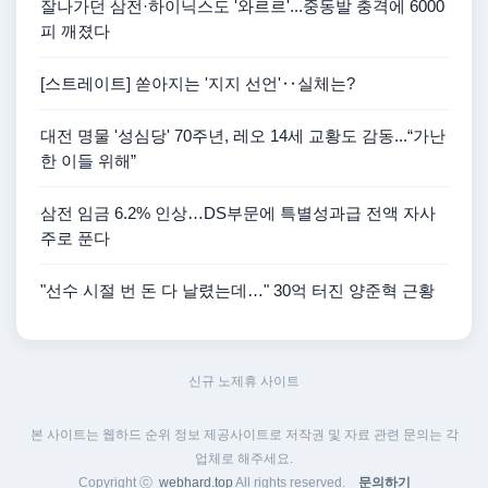
잘나가던 삼전·하이닉스도 '와르르'...중동발 충격에 6000
피 깨졌다
[스트레이트] 쏟아지는 '지지 선언'‥실체는?
대전 명물 '성심당' 70주년, 레오 14세 교황도 감동...“가난
한 이들 위해”
삼전 임금 6.2% 인상…DS부문에 특별성과급 전액 자사
주로 푼다
"선수 시절 번 돈 다 날렸는데…" 30억 터진 양준혁 근황
신규 노제휴 사이트
본 사이트는 웹하드 순위 정보 제공사이트로 저작권 및 자료 관련 문의는 각
업체로 해주세요.
Copyright ⓒ
webhard.top
All rights reserved.
문의하기