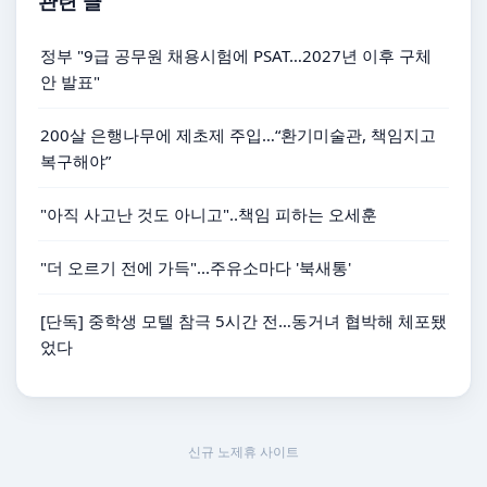
관련 글
정부 "9급 공무원 채용시험에 PSAT…2027년 이후 구체
안 발표"
200살 은행나무에 제초제 주입…“환기미술관, 책임지고
복구해야”
"아직 사고난 것도 아니고"‥책임 피하는 오세훈
"더 오르기 전에 가득"...주유소마다 '북새통'
[단독] 중학생 모텔 참극 5시간 전…동거녀 협박해 체포됐
었다
신규 노제휴 사이트