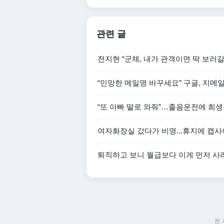
관련 글
전지현 “군체, 내가 관객이면 딱 보러갈
“민망한 메일명 바꾸세요” 구글, 지메
“또 아빠 딸로 와줘”…졸음운전에 희생된
여자화장실 갔다가 비명...휴지에 캡사
퇴직하고 보니 월급보다 이게 먼저 
본