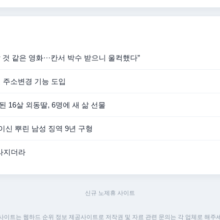
 것 같은 영화···칸서 박수 받으니 울컥했다”
일 주소변경 기능 도입
 16살 외동딸, 6명에 새 삶 선물
이신 뿌린 남성 징역 9년 구형
사라지더라
신규 노제휴 사이트
 사이트는 웹하드 순위 정보 제공사이트로 저작권 및 자료 관련 문의는 각 업체로 해주세