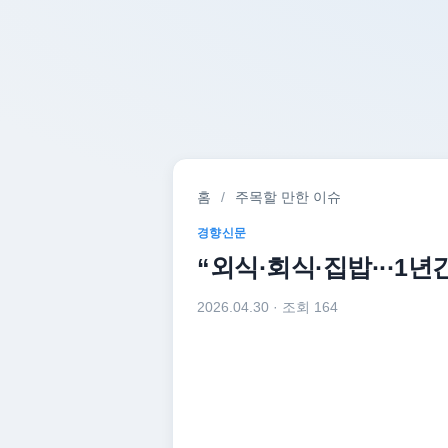
홈
/
주목할 만한 이슈
경향신문
“외식·회식·집밥···1년
2026.04.30
· 조회 164