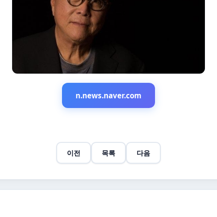
n.news.naver.com
이전
목록
다음