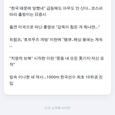
"한국 때문에 망했네" 급등해도 아무도 안 산다…코스피
따라 출렁이는 日증시
돌연 미국으로 떠난 홍명보 "감독이 힘든 게 뭐냐면…"
트럼프, '호르무즈 개방' 이란에 "땡큐‥해상 봉쇄는 계속
…
"치명적 보복" 시작한 이란 ”중동 내 모든 美기지·자산 표
적“
빙속 이나현 새 역사…1000m 한국선수 최초 10위권 진
입
신규 노제휴 사이트