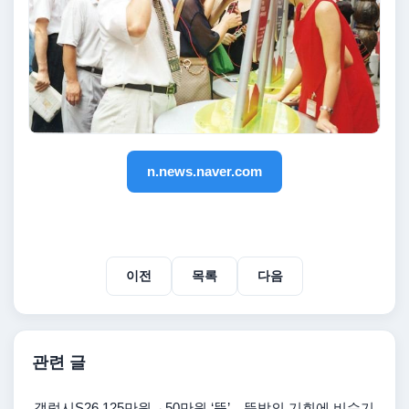
n.news.naver.com
이전
목록
다음
관련 글
갤럭시S26 125만원→50만원 ‘뚝’…뜻밖의 기회에 비수기