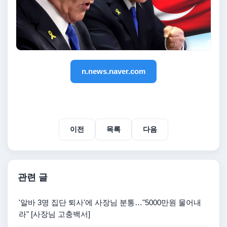
n.news.naver.com
이전
목록
다음
관련 글
'알바 3명 집단 퇴사'에 사장님 분통…"5000만원 물어내
라" [사장님 고충백서]