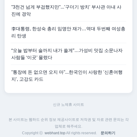
"3천건 넘게 부검했지만"...'구더기 방치' 부사관 아내 사
진에 경악
李대통령, 한성숙 총리 임명안 재가…역대 두번째 여성총
리 탄생
“오늘 밥부터 술까지 내가 쏠게”…가성비 맛집 소문나자
사람들 ‘이곳’ 몰렸다
"통장에 돈 없으면 오지 마"...한국인이 사랑한 '신혼여행
지', 고강도 카드
신규 노제휴 사이트
본 사이트는 웹하드 순위 정보 제공사이트로 저작권 및 자료 관련 문의는 각
업체로 해주세요.
Copyright ⓒ
webhard.top
All rights reserved.
문의하기