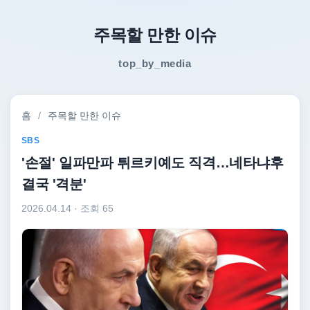
주목할 만한 이슈
top_by_media
홈
/
주목할 만한 이슈
SBS
'손절' 일파만파 튀르키예도 직격…네타냐후
결국 '격분'
2026.04.14
· 조회 65