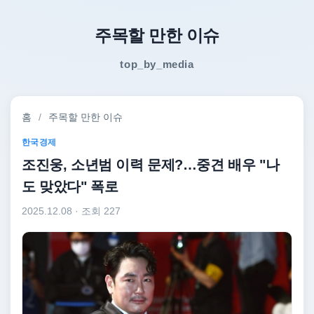
주목할 만한 이슈
top_by_media
홈
/
주목할 만한 이슈
한국경제
조진웅, 소년범 이력 문제?…중견 배우 "나
도 맞았다" 폭로
2025.12.08
· 조회 227