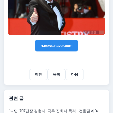
n.news.naver.com
이전
목록
다음
관련 글
'파면' 707단장 김현태, 극우 집회서 목격...전한길과 '이