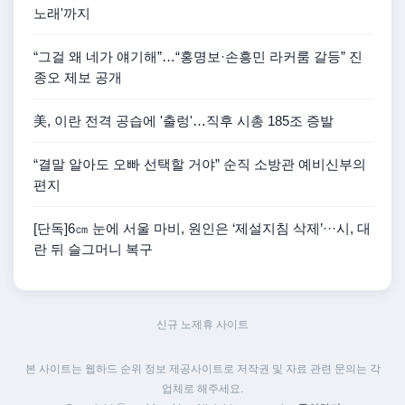
노래'까지
“그걸 왜 네가 얘기해”…“홍명보·손흥민 라커룸 갈등” 진
종오 제보 공개
美, 이란 전격 공습에 '출렁'…직후 시총 185조 증발
“결말 알아도 오빠 선택할 거야” 순직 소방관 예비신부의
편지
[단독]6㎝ 눈에 서울 마비, 원인은 ‘제설지침 삭제’···시, 대
란 뒤 슬그머니 복구
신규 노제휴 사이트
본 사이트는 웹하드 순위 정보 제공사이트로 저작권 및 자료 관련 문의는 각
업체로 해주세요.