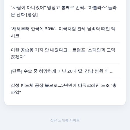
"사람이 아니었어" 냉장고 통째로 번쩍...'아틀라스' 놀라
운 진화 [영상]
“새해부터 한국에 50%”…미국처럼 관세 날벼락 때린 멕
시코
이란 공습용 기지 안 내줬다고… 트럼프 “스페인과 교역
끊겠다”
[단독] 수술 중 허망하게 떠난 20대 딸, 강남 병원 의 …
삼성 반도체 공장 볼모로…5년만에 타워크레인 노조 “총
파업”
신규 노제휴 사이트