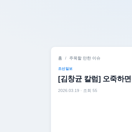
홈
/
주목할 만한 이슈
조선일보
[김창균 칼럼] 오죽하
2026.03.19
· 조회 55