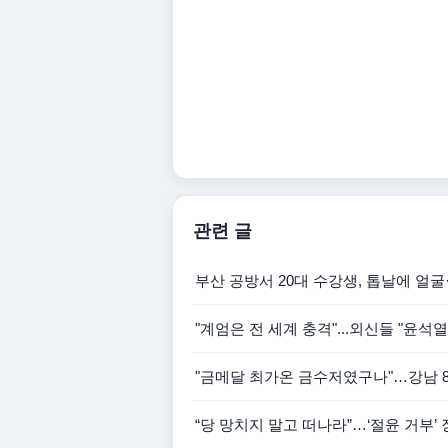
관련 글
부산 공방서 20대 수강생, 톱날에 얼굴
"계엄은 전 세계 충격"...외신들 "윤석
"금메달 최가온 금수저였구나"…강남 8
“당 망치지 말고 떠나라”…‘절윤 거부