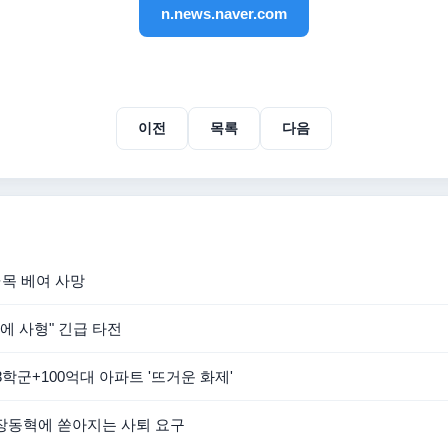
n.news.naver.com
이전
목록
다음
·목 베여 사망
열에 사형" 긴급 타전
학군+100억대 아파트 '뜨거운 화제'
’ 장동혁에 쏟아지는 사퇴 요구