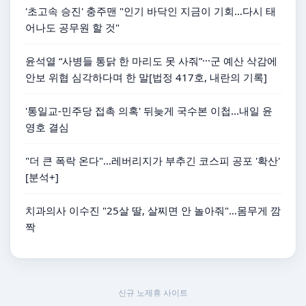
'초고속 승진' 충주맨 "인기 바닥인 지금이 기회…다시 태
어나도 공무원 할 것"
윤석열 “사병들 통닭 한 마리도 못 사줘”···군 예산 삭감에
안보 위협 심각하다며 한 말[법정 417호, 내란의 기록]
'통일교-민주당 접촉 의혹' 뒤늦게 국수본 이첩...내일 윤
영호 결심
"더 큰 폭락 온다"…레버리지가 부추긴 코스피 공포 '확산'
[분석+]
치과의사 이수진 "25살 딸, 살찌면 안 놀아줘"…몸무게 깜
짝
신규 노제휴 사이트