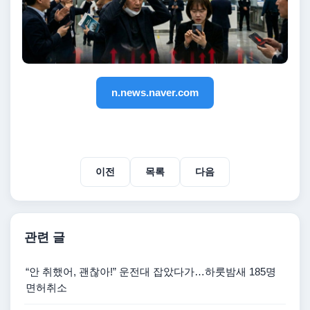
n.news.naver.com
이전
목록
다음
관련 글
“안 취했어, 괜찮아!” 운전대 잡았다가…하룻밤새 185명
면허취소