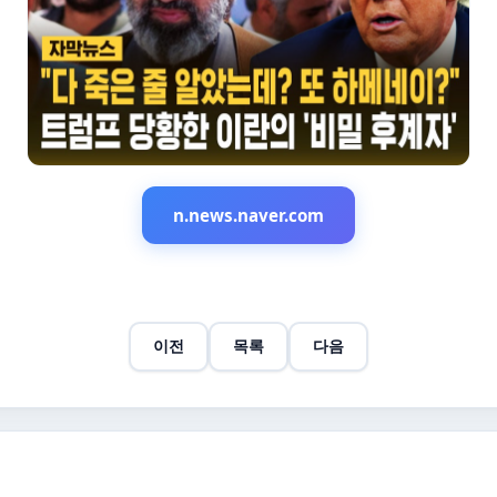
n.news.naver.com
이전
목록
다음