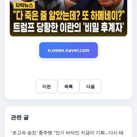
n.news.naver.com
이전
목록
다음
관련 글
'초고속 승진' 충주맨 "인기 바닥인 지금이 기회…다시 태