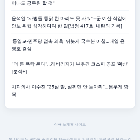
어나도 공무원 할 것"
윤석열 “사병들 통닭 한 마리도 못 사줘”···군 예산 삭감에
안보 위협 심각하다며 한 말[법정 417호, 내란의 기록]
'통일교-민주당 접촉 의혹' 뒤늦게 국수본 이첩...내일 윤
영호 결심
"더 큰 폭락 온다"…레버리지가 부추긴 코스피 공포 '확산'
[분석+]
치과의사 이수진 "25살 딸, 살찌면 안 놀아줘"…몸무게 깜
짝
신규 노제휴 사이트
본 사이트는 웹하드 순위 정보 제공사이트로 저작권 및 자료 관련 문의는 각