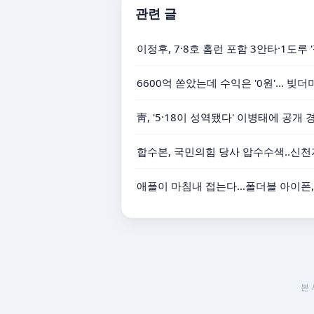
관련 글
이정후, 7·8호 홈런 포함 3안타·1도루 '
6600억 쏟았는데 수익은 '0원'… 빚
靑, '5·18이 성역됐다' 이병태에 공개
합수본, 국민의힘 당사 압수수색‥신천
애플이 마침내 접는다…폴더블 아이폰,
본