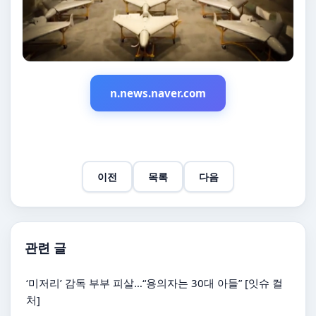
n.news.naver.com
이전
목록
다음
관련 글
‘미저리’ 감독 부부 피살…“용의자는 30대 아들” [잇슈 컬
처]