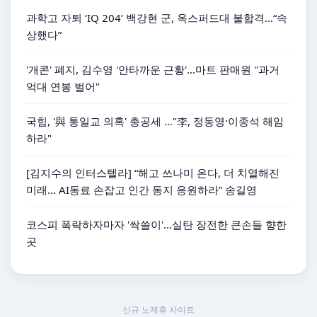
과학고 자퇴 ‘IQ 204’ 백강현 군, 옥스퍼드대 불합격…“속
상했다”
'개콘' 폐지, 김수영 '안타까운 근황'…마트 판매원 "과거
억대 연봉 벌어"
국힘, '與 통일교 의혹' 총공세 …"李, 정동영·이종석 해임
하라"
[김지수의 인터스텔라] “해고 쓰나미 온다, 더 치열해진
미래... AI동료 손잡고 인간 동지 응원하라” 송길영
코스피 폭락하자마자 '싹쓸이'…실탄 장전한 큰손들 향한
곳
신규 노제휴 사이트