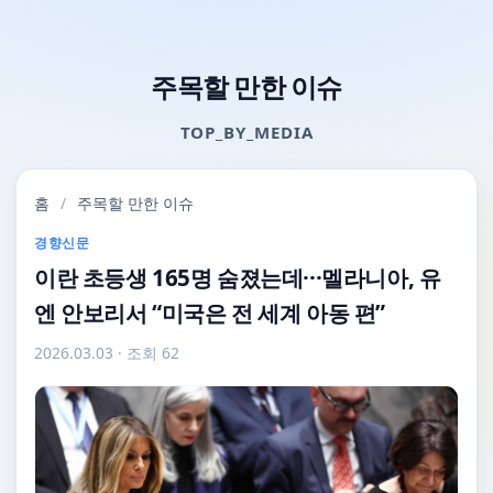
주목할 만한 이슈
TOP_BY_MEDIA
홈
/
주목할 만한 이슈
경향신문
이란 초등생 165명 숨졌는데···멜라니아, 유
엔 안보리서 “미국은 전 세계 아동 편”
2026.03.03
· 조회 62