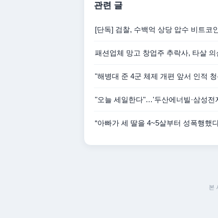
관련 글
[단독] 검찰, 수백억 상당 압수 비트코
패션업체 망고 창업주 추락사, 타살 
"해병대 준 4군 체제 개편 앞서 인적 
"오늘 세일한다"…'두산에너빌·삼성전자'
“아빠가 세 딸을 4~5살부터 성폭행했
본