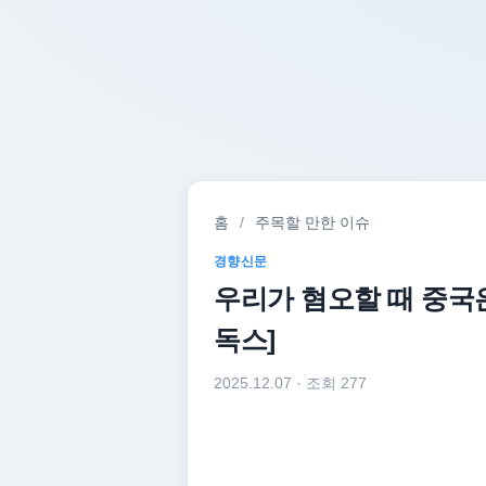
홈
/
주목할 만한 이슈
경향신문
우리가 혐오할 때 중국
독스]
2025.12.07
· 조회 277