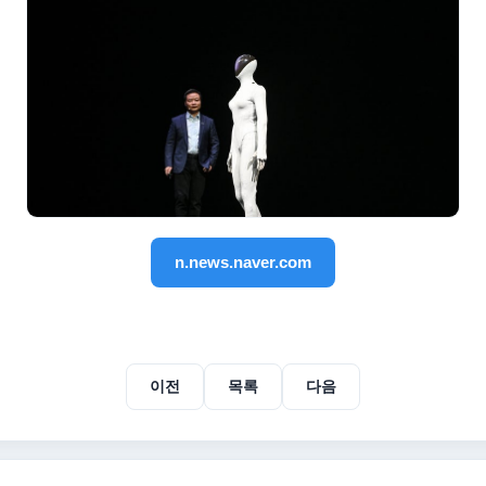
n.news.naver.com
이전
목록
다음