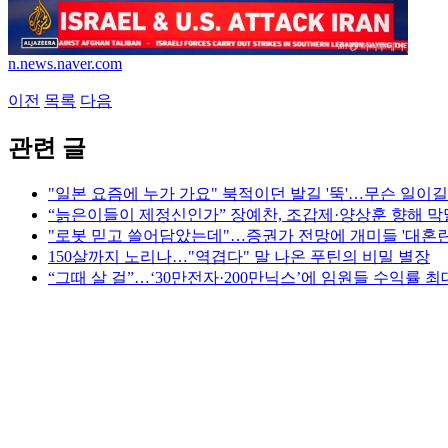
n.news.naver.com
이전
목록
다음
관련 글
"일본 요즘에 누가 가요" 북적이던 발길 '뚝'…무슨 일이
“늙은이들이 제정신인가” 장예찬, 조갑제·양상훈 향해 막
"로봇 믿고 쓸어담았는데"…증권가 전망에 개미들 '대혼란'
150살까지 노리나…"역겹다" 말 나온 푸틴의 비밀 별장
“그때 살 걸”…‘30만전자·200만닉스’에 임원들 수익률 최대