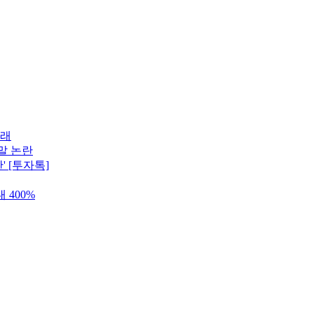
길래
말 논란
 [투자톡]
 400%