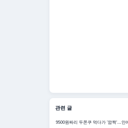
관련 글
9500원짜리 두쫀쿠 먹다가 '깜짝'…안