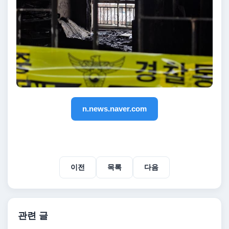
n.news.naver.com
이전
목록
다음
관련 글