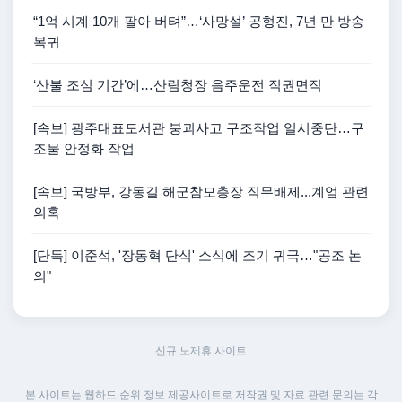
“1억 시계 10개 팔아 버텨”…‘사망설’ 공형진, 7년 만 방송
복귀
‘산불 조심 기간’에…산림청장 음주운전 직권면직
[속보] 광주대표도서관 붕괴사고 구조작업 일시중단…구
조물 안정화 작업
[속보] 국방부, 강동길 해군참모총장 직무배제...계엄 관련
의혹
[단독] 이준석, '장동혁 단식' 소식에 조기 귀국…"공조 논
의"
신규 노제휴 사이트
본 사이트는 웹하드 순위 정보 제공사이트로 저작권 및 자료 관련 문의는 각