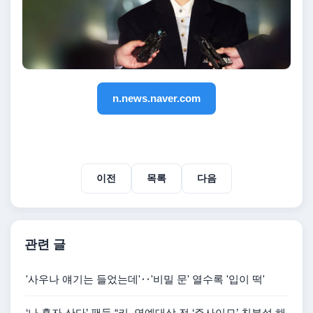
n.news.naver.com
이전
목록
다음
관련 글
'사우나 얘기는 들었는데'‥'비밀 문' 열수록 '입이 떡'
‘나 혼자 산다’ 팬들 “키, 연예대상 전 ‘주사이모’ 친분설 해