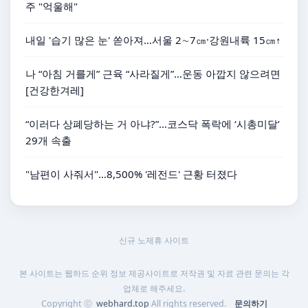
주 "억울해"
내일 '습기 많은 눈' 쏟아져…서울 2∼7㎝·강원내륙 15㎝↑
나 “아침 거를게” 근육 “사라질게”…운동 아깝지 않으려면
[건강한겨레]
“이러다 상폐당하는 거 아냐?”…코스닥 폭락에 ‘시총미달’
29개 속출
"남편이 사줘서"…8,500% '레전드' 근황 터졌다
신규 노제휴 사이트
본 사이트는 웹하드 순위 정보 제공사이트로 저작권 및 자료 관련 문의는 각
업체로 해주세요.
Copyright ⓒ
webhard.top
All rights reserved.
문의하기